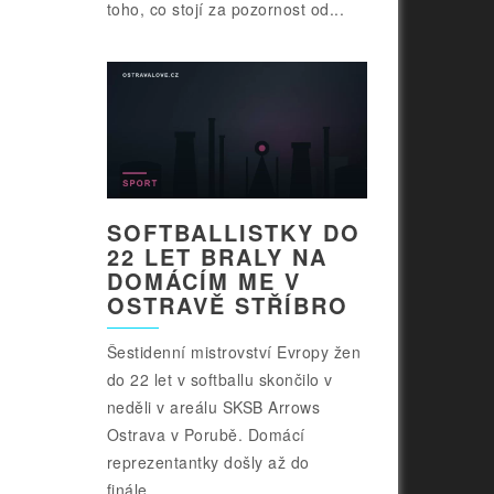
toho, co stojí za pozornost od...
SOFTBALLISTKY DO
22 LET BRALY NA
DOMÁCÍM ME V
OSTRAVĚ STŘÍBRO
Šestidenní mistrovství Evropy žen
do 22 let v softballu skončilo v
neděli v areálu SKSB Arrows
Ostrava v Porubě. Domácí
reprezentantky došly až do
finále...