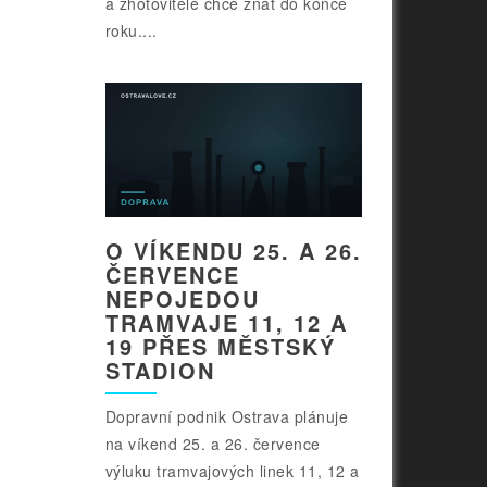
a zhotovitele chce znát do konce
roku....
O VÍKENDU 25. A 26.
ČERVENCE
NEPOJEDOU
TRAMVAJE 11, 12 A
19 PŘES MĚSTSKÝ
STADION
Dopravní podnik Ostrava plánuje
na víkend 25. a 26. července
výluku tramvajových linek 11, 12 a