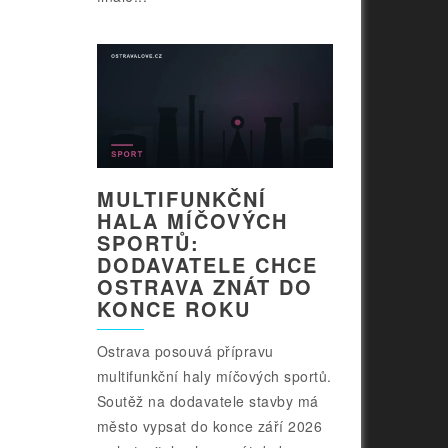
MULTIFUNKČNÍ
HALA MÍČOVÝCH
SPORTŮ:
DODAVATELE CHCE
OSTRAVA ZNÁT DO
KONCE ROKU
Ostrava posouvá přípravu
multifunkční haly míčových sportů.
Soutěž na dodavatele stavby má
město vypsat do konce září 2026