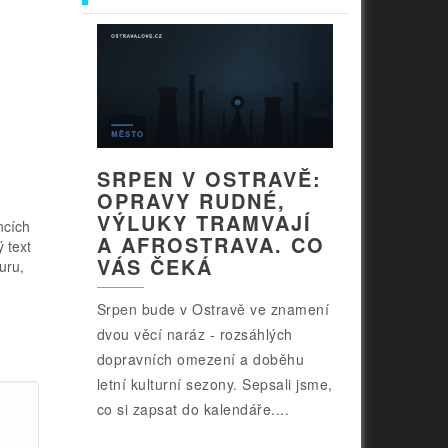
SRPEN V OSTRAVĚ:
OPRAVY RUDNÉ,
VÝLUKY TRAMVAJÍ
ncích
A AFROSTRAVA. CO
 text
VÁS ČEKÁ
uru,
Srpen bude v Ostravě ve znamení
dvou věcí naráz - rozsáhlých
dopravních omezení a doběhu
letní kulturní sezony. Sepsali jsme,
co si zapsat do kalendáře....