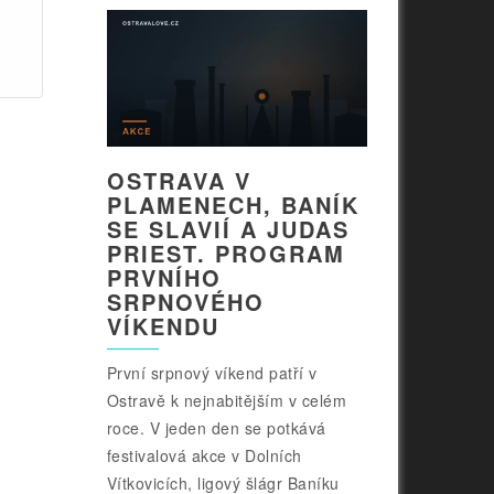
OSTRAVA V
PLAMENECH, BANÍK
SE SLAVIÍ A JUDAS
PRIEST. PROGRAM
PRVNÍHO
SRPNOVÉHO
VÍKENDU
První srpnový víkend patří v
Ostravě k nejnabitějším v celém
roce. V jeden den se potkává
festivalová akce v Dolních
Vítkovicích, ligový šlágr Baníku