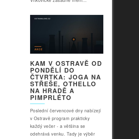
Vítkovické zásadně mění...
KAM V OSTRAVĚ OD
PONDĚLÍ DO
ČTVRTKA: JOGA NA
STŘEŠE, OTHELLO
NA HRADĚ A
PIMPRLÉTO
Poslední červencové dny nabízejí
v Ostravě program prakticky
každý večer - a většina se
odehrává venku. Tady je výběr