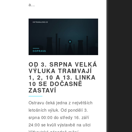
a...
OD 3. SRPNA VELKÁ
VÝLUKA TRAMVAJÍ
1, 2, 10 A 13. LINKA
10 SE DOČASNĚ
ZASTAVÍ
Ostravu čeká jedna z největších
letošních výluk. Od pondělí 3.
srpna 00:00 do středy 16. září
24:00 se kvůli výstavbě na ulici