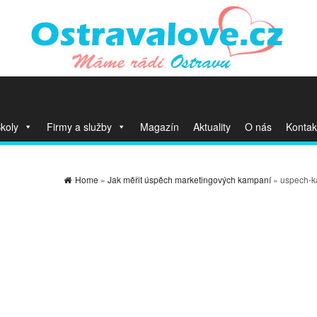
koly
Firmy a služby
Magazín
Aktuality
O nás
Kontak
Home
»
Jak měřit úspěch marketingových kampaní
» uspech-k