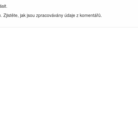
ásit
.
u.
Zjistěte, jak jsou zpracovávány údaje z komentářů.