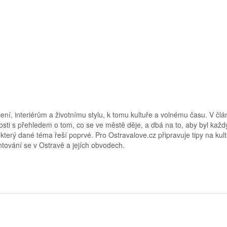
ní, interiérům a životnímu stylu, k tomu kultuře a volnému času. V člá
osti s přehledem o tom, co se ve městě děje, a dbá na to, aby byl každý
 který dané téma řeší poprvé. Pro Ostravalove.cz připravuje tipy na kult
ntování se v Ostravě a jejích obvodech.