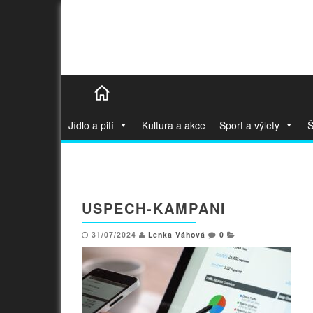
Jídlo a pití
Kultura a akce
Sport a výlety
Š
USPECH-KAMPANI
31/07/2024
Lenka Váhová
0