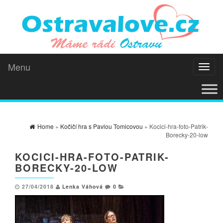
Menu
Toggl
naviga
Home
»
Kočičí hra s Pavlou Tomicovou
» Kocici-hra-foto-Patrik-
Borecky-20-low
KOCICI-HRA-FOTO-PATRIK-
BORECKY-20-LOW
27/04/2018
Lenka Váhová
0