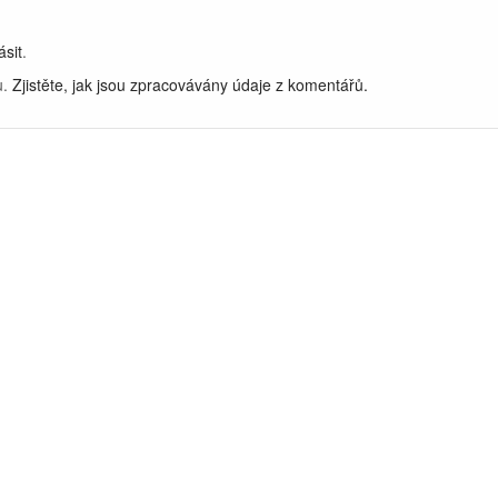
ásit
.
u.
Zjistěte, jak jsou zpracovávány údaje z komentářů.