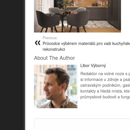
Previous:
Průvodce výběrem materiálů pro vaši kuchyňs
rekonstrukci
About The Author
Libor Výborný
Redaktor na volné noze s p
si informace u zdroje a psá
ostravským podnikům, gast
kontakty a hledá místa, kte
průmyslové budově a fungo