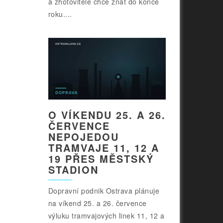
a zhotovitele chce znát do konce
roku....
O VÍKENDU 25. A 26.
ČERVENCE
NEPOJEDOU
TRAMVAJE 11, 12 A
19 PŘES MĚSTSKÝ
STADION
Dopravní podnik Ostrava plánuje
na víkend 25. a 26. července
výluku tramvajových linek 11, 12 a