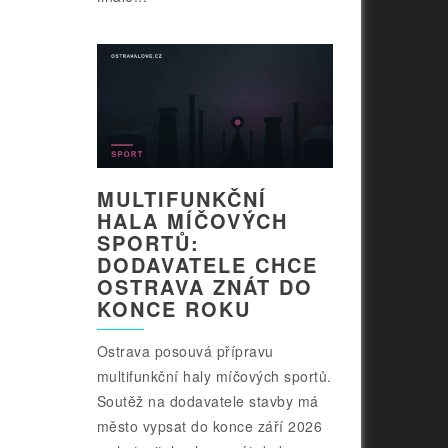
MULTIFUNKČNÍ
HALA MÍČOVÝCH
SPORTŮ:
DODAVATELE CHCE
OSTRAVA ZNÁT DO
KONCE ROKU
Ostrava posouvá přípravu
multifunkční haly míčových sportů.
Soutěž na dodavatele stavby má
město vypsat do konce září 2026