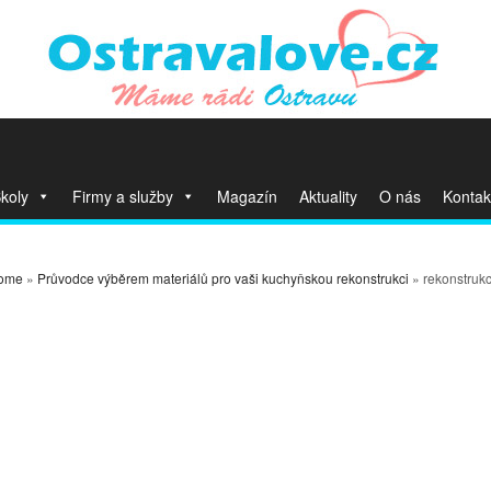
koly
Firmy a služby
Magazín
Aktuality
O nás
Kontak
ome
»
Průvodce výběrem materiálů pro vaši kuchyňskou rekonstrukci
» rekonstrukc