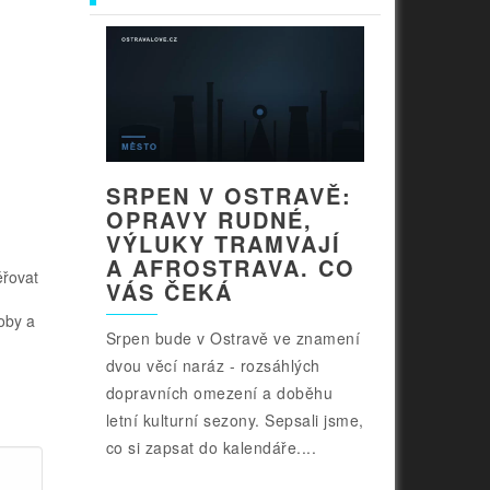
SRPEN V OSTRAVĚ:
OPRAVY RUDNÉ,
VÝLUKY TRAMVAJÍ
A AFROSTRAVA. CO
ěřovat
VÁS ČEKÁ
oby a
Srpen bude v Ostravě ve znamení
dvou věcí naráz - rozsáhlých
dopravních omezení a doběhu
letní kulturní sezony. Sepsali jsme,
co si zapsat do kalendáře....