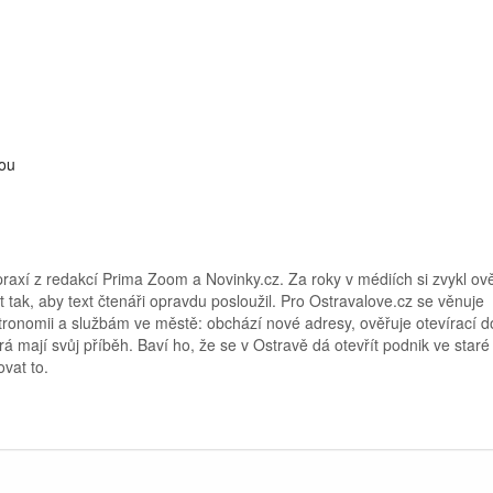
kou
raxí z redakcí Prima Zoom a Novinky.cz. Za roky v médiích si zvykl ov
t tak, aby text čtenáři opravdu posloužil. Pro Ostravalove.cz se věnuje
ronomii a službám ve městě: obchází nové adresy, ověřuje otevírací d
rá mají svůj příběh. Baví ho, že se v Ostravě dá otevřít podnik ve staré
vat to.