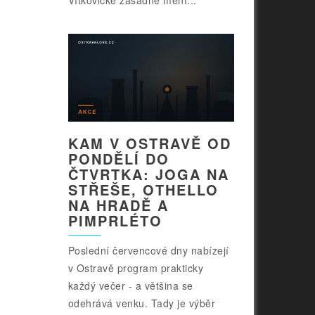
Vítkovické zásadně mění...
KAM V OSTRAVĚ OD
PONDĚLÍ DO
ČTVRTKA: JOGA NA
STŘEŠE, OTHELLO
NA HRADĚ A
PIMPRLÉTO
Poslední červencové dny nabízejí
v Ostravě program prakticky
každý večer - a většina se
odehrává venku. Tady je výběr