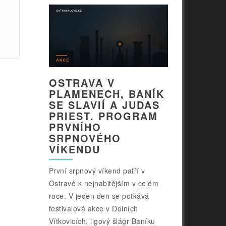
OSTRAVA V
PLAMENECH, BANÍK
SE SLAVIÍ A JUDAS
PRIEST. PROGRAM
PRVNÍHO
SRPNOVÉHO
VÍKENDU
První srpnový víkend patří v
Ostravě k nejnabitějším v celém
roce. V jeden den se potkává
festivalová akce v Dolních
Vítkovicích, ligový šlágr Baníku