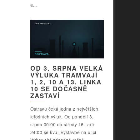
a...
OD 3. SRPNA VELKÁ
VÝLUKA TRAMVAJÍ
1, 2, 10 A 13. LINKA
10 SE DOČASNĚ
ZASTAVÍ
Ostravu čeká jedna z největších
letošních výluk. Od pondělí 3.
srpna 00:00 do středy 16. září
24:00 se kvůli výstavbě na ulici