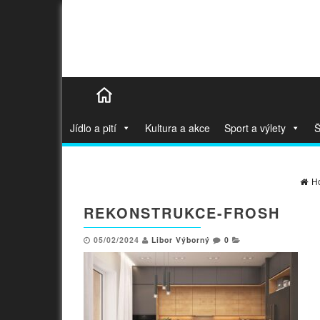
Jídlo a pití
Kultura a akce
Sport a výlety
Š
H
REKONSTRUKCE-FROSH
05/02/2024
Libor Výborný
0