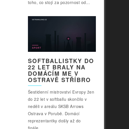
toho, co stojí za pozornost od...
SOFTBALLISTKY DO
22 LET BRALY NA
DOMÁCÍM ME V
OSTRAVĚ STŘÍBRO
Šestidenní mistrovství Evropy žen
do 22 let v softballu skončilo v
neděli v areálu SKSB Arrows
Ostrava v Porubě. Domácí
reprezentantky došly až do
finále...