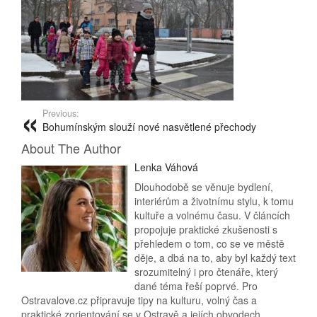
Previous:
Bohumínským slouží nové nasvětlené přechody
About The Author
Lenka Váhová
Dlouhodobě se věnuje bydlení,
interiérům a životnímu stylu, k tomu
kultuře a volnému času. V článcích
propojuje praktické zkušenosti s
přehledem o tom, co se ve městě
děje, a dbá na to, aby byl každý text
srozumitelný i pro čtenáře, který
dané téma řeší poprvé. Pro
Ostravalove.cz připravuje tipy na kulturu, volný čas a
praktické zorientování se v Ostravě a jejích obvodech.