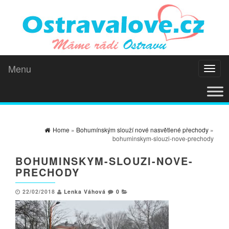
Menu
Toggl
naviga
Home
»
Bohumínským slouží nové nasvětlené přechody
»
bohuminskym-slouzi-nove-prechody
BOHUMINSKYM-SLOUZI-NOVE-
PRECHODY
22/02/2018
Lenka Váhová
0