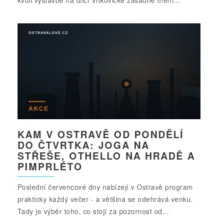
KAM V OSTRAVĚ OD PONDĚLÍ
DO ČTVRTKA: JOGA NA
STŘEŠE, OTHELLO NA HRADĚ A
PIMPRLÉTO
Poslední červencové dny nabízejí v Ostravě program
prakticky každý večer - a většina se odehrává venku.
Tady je výběr toho, co stojí za pozornost od...