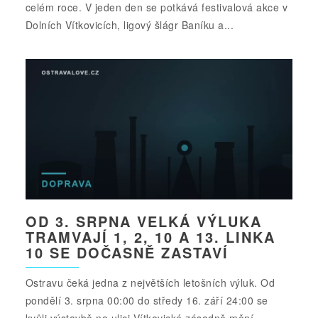
celém roce. V jeden den se potkává festivalová akce v
Dolních Vítkovicích, ligový šlágr Baníku a...
OD 3. SRPNA VELKÁ VÝLUKA
TRAMVAJÍ 1, 2, 10 A 13. LINKA
10 SE DOČASNĚ ZASTAVÍ
Ostravu čeká jedna z největších letošních výluk. Od
pondělí 3. srpna 00:00 do středy 16. září 24:00 se
kvůli výstavbě na ulici Vítkovické zásadně mění...