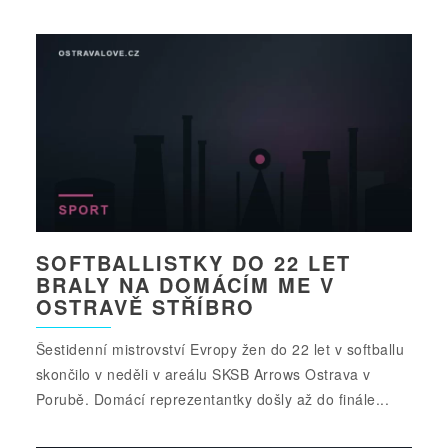
SOFTBALLISTKY DO 22 LET
BRALY NA DOMÁCÍM ME V
OSTRAVĚ STŘÍBRO
Šestidenní mistrovství Evropy žen do 22 let v softballu
skončilo v neděli v areálu SKSB Arrows Ostrava v
Porubě. Domácí reprezentantky došly až do finále...