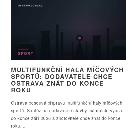
MULTIFUNKČNÍ HALA MÍČOVÝCH
SPORTŮ: DODAVATELE CHCE
OSTRAVA ZNÁT DO KONCE
ROKU
Ostrava posouvá přípravu multifunkční haly míčových
sportů. Soutěž na dodavatele stavby má město vypsat
do konce září 2026 a zhotovitele chce znát do konce
roku....