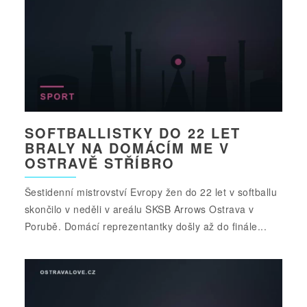
SOFTBALLISTKY DO 22 LET
BRALY NA DOMÁCÍM ME V
OSTRAVĚ STŘÍBRO
Šestidenní mistrovství Evropy žen do 22 let v softballu
skončilo v neděli v areálu SKSB Arrows Ostrava v
Porubě. Domácí reprezentantky došly až do finále...