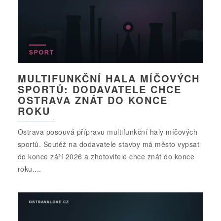
MULTIFUNKČNÍ HALA MÍČOVÝCH
SPORTŮ: DODAVATELE CHCE
OSTRAVA ZNÁT DO KONCE
ROKU
Ostrava posouvá přípravu multifunkční haly míčových
sportů. Soutěž na dodavatele stavby má město vypsat
do konce září 2026 a zhotovitele chce znát do konce
roku....