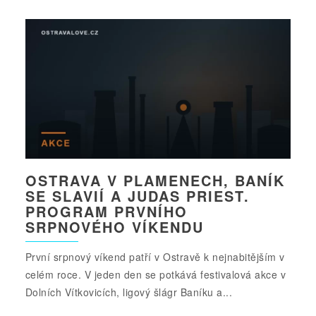
OSTRAVA V PLAMENECH, BANÍK
SE SLAVIÍ A JUDAS PRIEST.
PROGRAM PRVNÍHO
SRPNOVÉHO VÍKENDU
První srpnový víkend patří v Ostravě k nejnabitějším v
celém roce. V jeden den se potkává festivalová akce v
Dolních Vítkovicích, ligový šlágr Baníku a...