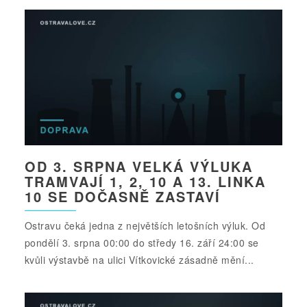
OD 3. SRPNA VELKÁ VÝLUKA
TRAMVAJÍ 1, 2, 10 A 13. LINKA
10 SE DOČASNĚ ZASTAVÍ
Ostravu čeká jedna z největších letošních výluk. Od
pondělí 3. srpna 00:00 do středy 16. září 24:00 se
kvůli výstavbě na ulici Vítkovické zásadně mění...