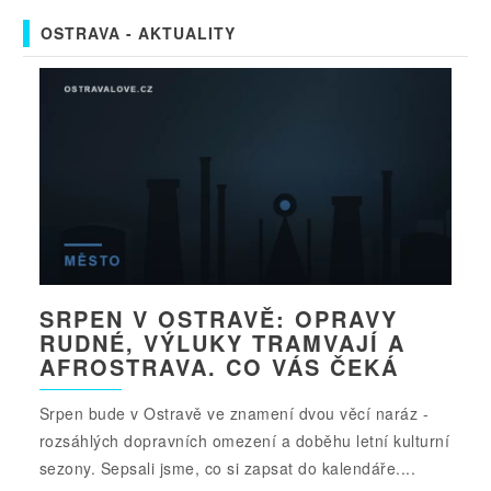
OSTRAVA - AKTUALITY
SRPEN V OSTRAVĚ: OPRAVY
RUDNÉ, VÝLUKY TRAMVAJÍ A
AFROSTRAVA. CO VÁS ČEKÁ
Srpen bude v Ostravě ve znamení dvou věcí naráz -
rozsáhlých dopravních omezení a doběhu letní kulturní
sezony. Sepsali jsme, co si zapsat do kalendáře....