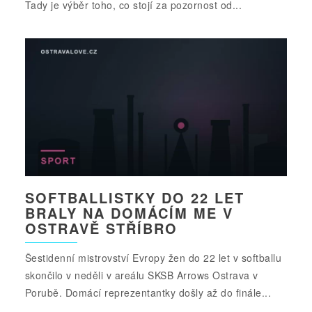
Tady je výběr toho, co stojí za pozornost od...
SOFTBALLISTKY DO 22 LET
BRALY NA DOMÁCÍM ME V
OSTRAVĚ STŘÍBRO
Šestidenní mistrovství Evropy žen do 22 let v softballu
skončilo v neděli v areálu SKSB Arrows Ostrava v
Porubě. Domácí reprezentantky došly až do finále...