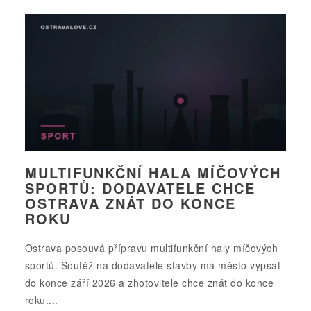
MULTIFUNKČNÍ HALA MÍČOVÝCH
SPORTŮ: DODAVATELE CHCE
OSTRAVA ZNÁT DO KONCE
ROKU
Ostrava posouvá přípravu multifunkční haly míčových
sportů. Soutěž na dodavatele stavby má město vypsat
do konce září 2026 a zhotovitele chce znát do konce
roku....