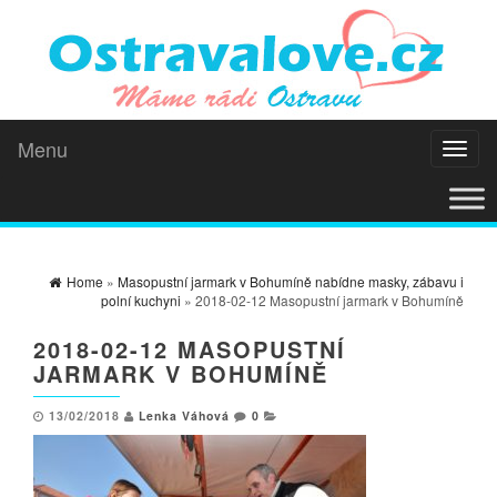
Menu
Toggl
naviga
Home
»
Masopustní jarmark v Bohumíně nabídne masky, zábavu i
polní kuchyni
» 2018-02-12 Masopustní jarmark v Bohumíně
2018-02-12 MASOPUSTNÍ
JARMARK V BOHUMÍNĚ
13/02/2018
Lenka Váhová
0