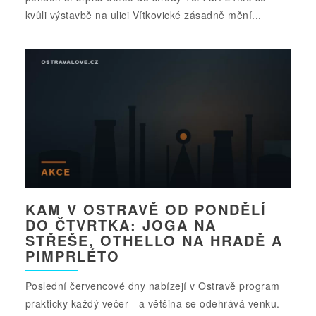
kvůli výstavbě na ulici Vítkovické zásadně mění...
KAM V OSTRAVĚ OD PONDĚLÍ
DO ČTVRTKA: JOGA NA
STŘEŠE, OTHELLO NA HRADĚ A
PIMPRLÉTO
Poslední červencové dny nabízejí v Ostravě program
prakticky každý večer - a většina se odehrává venku.