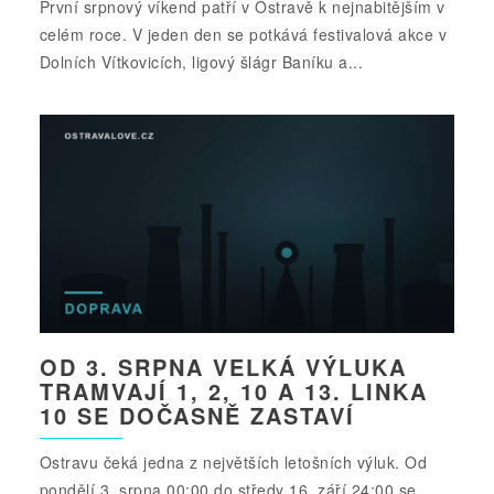
První srpnový víkend patří v Ostravě k nejnabitějším v
celém roce. V jeden den se potkává festivalová akce v
Dolních Vítkovicích, ligový šlágr Baníku a...
OD 3. SRPNA VELKÁ VÝLUKA
TRAMVAJÍ 1, 2, 10 A 13. LINKA
10 SE DOČASNĚ ZASTAVÍ
Ostravu čeká jedna z největších letošních výluk. Od
pondělí 3. srpna 00:00 do středy 16. září 24:00 se