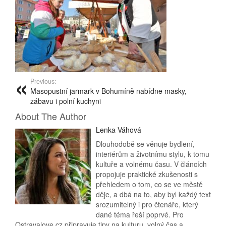
Previous:
Masopustní jarmark v Bohumíně nabídne masky,
zábavu i polní kuchyni
About The Author
Lenka Váhová
Dlouhodobě se věnuje bydlení,
interiérům a životnímu stylu, k tomu
kultuře a volnému času. V článcích
propojuje praktické zkušenosti s
přehledem o tom, co se ve městě
děje, a dbá na to, aby byl každý text
srozumitelný i pro čtenáře, který
dané téma řeší poprvé. Pro
Ostravalove.cz připravuje tipy na kulturu, volný čas a