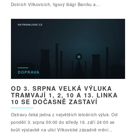
Dolních Vítkovicích, ligový šlágr Baníku a...
OD 3. SRPNA VELKÁ VÝLUKA
TRAMVAJÍ 1, 2, 10 A 13. LINKA
10 SE DOČASNĚ ZASTAVÍ
Ostravu čeká jedna z největších letošních výluk. Od
pondělí 3. srpna 00:00 do středy 16. září 24:00 se
kvůli výstavbě na ulici Vítkovické zásadně mění...