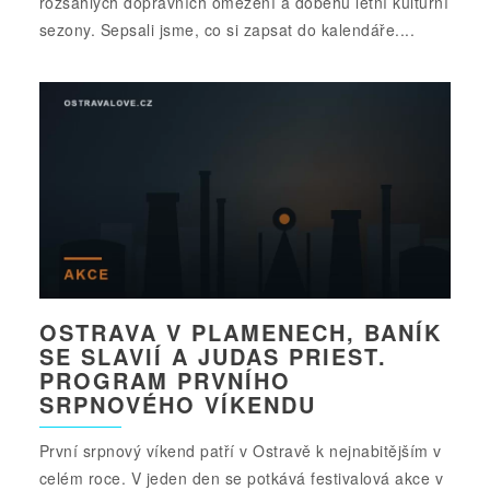
rozsáhlých dopravních omezení a doběhu letní kulturní
sezony. Sepsali jsme, co si zapsat do kalendáře....
OSTRAVA V PLAMENECH, BANÍK
SE SLAVIÍ A JUDAS PRIEST.
PROGRAM PRVNÍHO
SRPNOVÉHO VÍKENDU
První srpnový víkend patří v Ostravě k nejnabitějším v
celém roce. V jeden den se potkává festivalová akce v