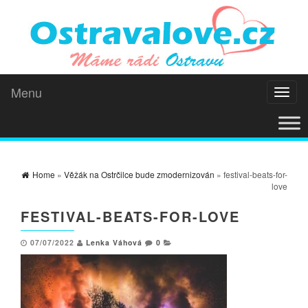
Menu
Toggl
naviga
Home
»
Věžák na Ostrčilce bude zmodernizován
» festival-beats-for-
love
FESTIVAL-BEATS-FOR-LOVE
07/07/2022
Lenka Váhová
0