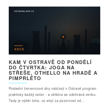
KAM V OSTRAVĚ OD PONDĚLÍ
DO ČTVRTKA: JOGA NA
STŘEŠE, OTHELLO NA HRADĚ A
PIMPRLÉTO
Poslední červencové dny nabízejí v Ostravě program
prakticky každý večer - a většina se odehrává venku.
Tady je výběr toho, co stojí za pozornost od...