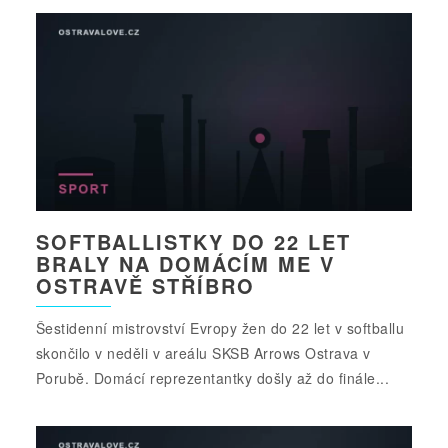
SOFTBALLISTKY DO 22 LET
BRALY NA DOMÁCÍM ME V
OSTRAVĚ STŘÍBRO
Šestidenní mistrovství Evropy žen do 22 let v softballu
skončilo v neděli v areálu SKSB Arrows Ostrava v
Porubě. Domácí reprezentantky došly až do finále...