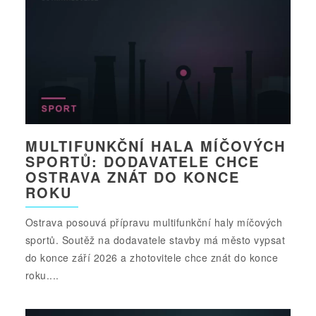
MULTIFUNKČNÍ HALA MÍČOVÝCH
SPORTŮ: DODAVATELE CHCE
OSTRAVA ZNÁT DO KONCE
ROKU
Ostrava posouvá přípravu multifunkční haly míčových
sportů. Soutěž na dodavatele stavby má město vypsat
do konce září 2026 a zhotovitele chce znát do konce
roku....