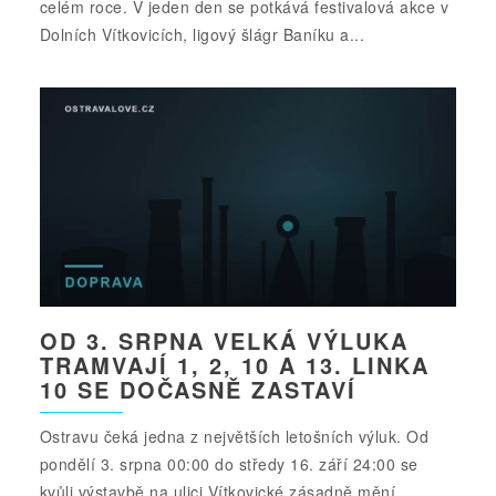
celém roce. V jeden den se potkává festivalová akce v
Dolních Vítkovicích, ligový šlágr Baníku a...
OD 3. SRPNA VELKÁ VÝLUKA
TRAMVAJÍ 1, 2, 10 A 13. LINKA
10 SE DOČASNĚ ZASTAVÍ
Ostravu čeká jedna z největších letošních výluk. Od
pondělí 3. srpna 00:00 do středy 16. září 24:00 se
kvůli výstavbě na ulici Vítkovické zásadně mění...