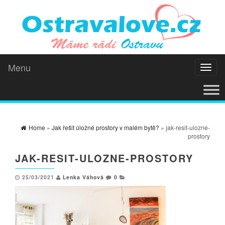
Menu
Toggl
naviga
Home
»
Jak řešit úložné prostory v malém bytě?
» jak-resit-ulozne-
prostory
JAK-RESIT-ULOZNE-PROSTORY
25/03/2021
Lenka Váhová
0