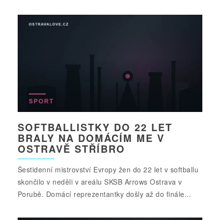
SOFTBALLISTKY DO 22 LET
BRALY NA DOMÁCÍM ME V
OSTRAVĚ STŘÍBRO
Šestidenní mistrovství Evropy žen do 22 let v softballu
skončilo v neděli v areálu SKSB Arrows Ostrava v
Porubě. Domácí reprezentantky došly až do finále...