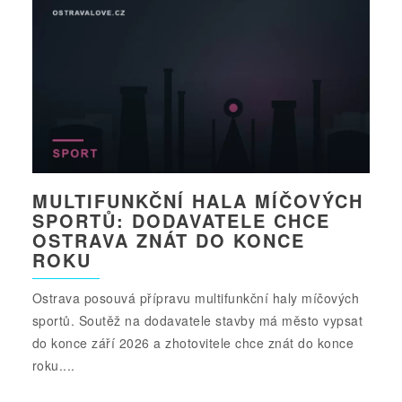
MULTIFUNKČNÍ HALA MÍČOVÝCH
SPORTŮ: DODAVATELE CHCE
OSTRAVA ZNÁT DO KONCE
ROKU
Ostrava posouvá přípravu multifunkční haly míčových
sportů. Soutěž na dodavatele stavby má město vypsat
do konce září 2026 a zhotovitele chce znát do konce
roku....