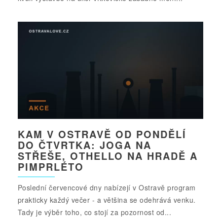
KAM V OSTRAVĚ OD PONDĚLÍ
DO ČTVRTKA: JOGA NA
STŘEŠE, OTHELLO NA HRADĚ A
PIMPRLÉTO
Poslední červencové dny nabízejí v Ostravě program
prakticky každý večer - a většina se odehrává venku.
Tady je výběr toho, co stojí za pozornost od...