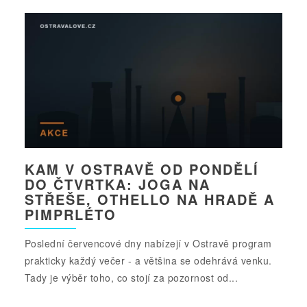
KAM V OSTRAVĚ OD PONDĚLÍ
DO ČTVRTKA: JOGA NA
STŘEŠE, OTHELLO NA HRADĚ A
PIMPRLÉTO
Poslední červencové dny nabízejí v Ostravě program
prakticky každý večer - a většina se odehrává venku.
Tady je výběr toho, co stojí za pozornost od...