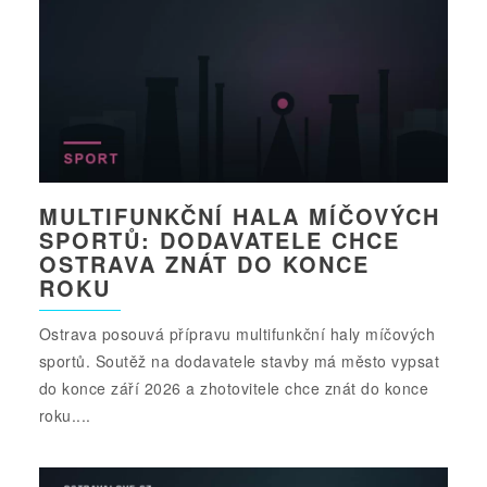
MULTIFUNKČNÍ HALA MÍČOVÝCH
SPORTŮ: DODAVATELE CHCE
OSTRAVA ZNÁT DO KONCE
ROKU
Ostrava posouvá přípravu multifunkční haly míčových
sportů. Soutěž na dodavatele stavby má město vypsat
do konce září 2026 a zhotovitele chce znát do konce
roku....