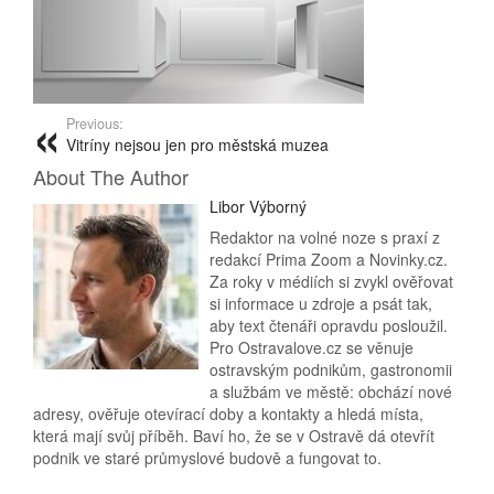
Previous:
Vitríny nejsou jen pro městská muzea
About The Author
Libor Výborný
Redaktor na volné noze s praxí z
redakcí Prima Zoom a Novinky.cz.
Za roky v médiích si zvykl ověřovat
si informace u zdroje a psát tak,
aby text čtenáři opravdu posloužil.
Pro Ostravalove.cz se věnuje
ostravským podnikům, gastronomii
a službám ve městě: obchází nové
adresy, ověřuje otevírací doby a kontakty a hledá místa,
která mají svůj příběh. Baví ho, že se v Ostravě dá otevřít
podnik ve staré průmyslové budově a fungovat to.