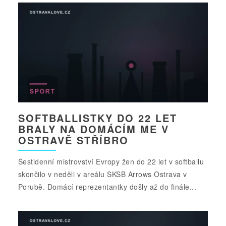
SOFTBALLISTKY DO 22 LET
BRALY NA DOMÁCÍM ME V
OSTRAVĚ STŘÍBRO
Šestidenní mistrovství Evropy žen do 22 let v softballu
skončilo v neděli v areálu SKSB Arrows Ostrava v
Porubě. Domácí reprezentantky došly až do finále...