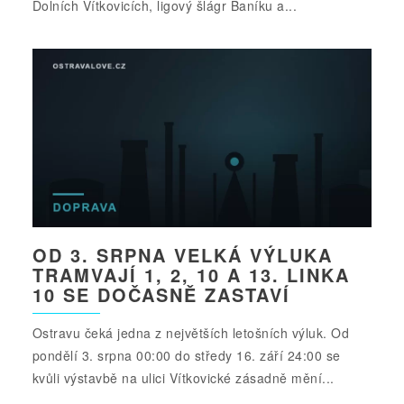
Dolních Vítkovicích, ligový šlágr Baníku a...
OD 3. SRPNA VELKÁ VÝLUKA
TRAMVAJÍ 1, 2, 10 A 13. LINKA
10 SE DOČASNĚ ZASTAVÍ
Ostravu čeká jedna z největších letošních výluk. Od
pondělí 3. srpna 00:00 do středy 16. září 24:00 se
kvůli výstavbě na ulici Vítkovické zásadně mění...