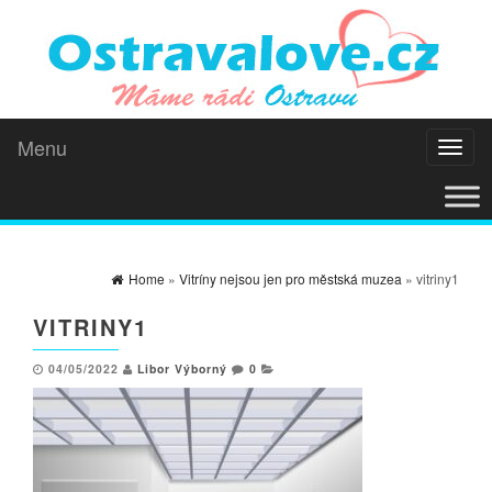
Menu
Toggl
naviga
Home
»
Vitríny nejsou jen pro městská muzea
» vitriny1
VITRINY1
04/05/2022
Libor Výborný
0