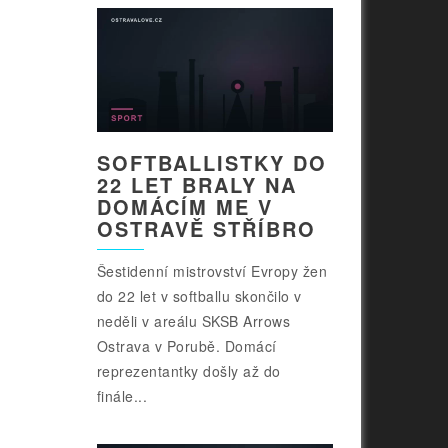
SOFTBALLISTKY DO
22 LET BRALY NA
DOMÁCÍM ME V
OSTRAVĚ STŘÍBRO
Šestidenní mistrovství Evropy žen
do 22 let v softballu skončilo v
neděli v areálu SKSB Arrows
Ostrava v Porubě. Domácí
reprezentantky došly až do
finále...