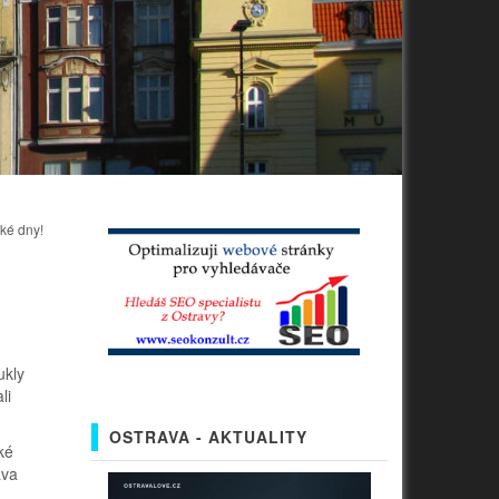
ké dny!
ukly
li
OSTRAVA - AKTUALITY
ké
ava