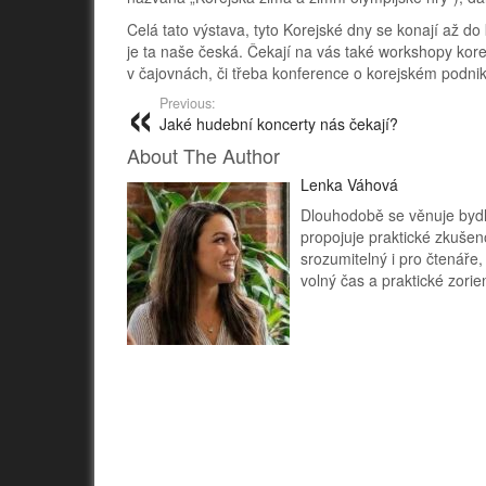
Celá tato výstava, tyto Korejské dny se konají až do 
je ta naše česká. Čekají na vás také workshopy kor
v čajovnách, či třeba konference o korejském podni
Previous:
Jaké hudební koncerty nás čekají?
About The Author
Lenka Váhová
Dlouhodobě se věnuje bydle
propojuje praktické zkušen
srozumitelný i pro čtenáře,
volný čas a praktické zorie