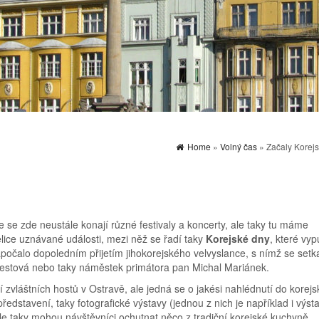
Home
»
Volný čas
» Začaly Korejs
e se zde neustále konají různé festivaly a koncerty, ale taky tu máme
elice uznávané události, mezi něž se řadí taky
Korejské dny
, které vyp
počalo dopoledním přijetím jihokorejského velvyslance, s nímž se setka
bestová nebo taky náměstek primátora pan Michal Mariánek.
 zvláštních hostů v Ostravě, ale jedná se o jakési nahlédnutí do korejs
ředstavení, taky fotografické výstavy (jednou z nich je například i výst
le taky mohou návštěvníci ochutnat něco z tradiční korejské kuchyně.