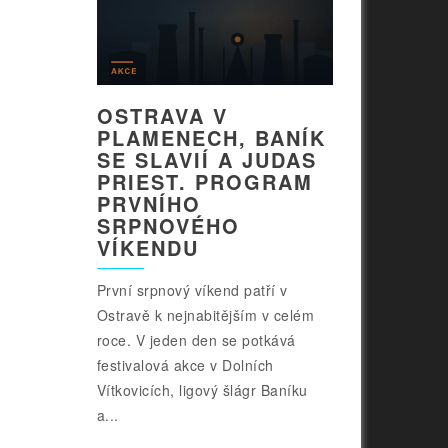
OSTRAVA V
PLAMENECH, BANÍK
SE SLAVIÍ A JUDAS
PRIEST. PROGRAM
PRVNÍHO
SRPNOVÉHO
VÍKENDU
První srpnový víkend patří v
Ostravě k nejnabitějším v celém
roce. V jeden den se potkává
festivalová akce v Dolních
Vítkovicích, ligový šlágr Baníku
a...