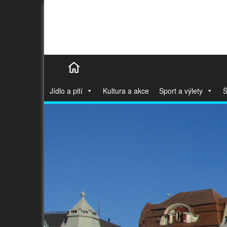
Jídlo a pití
Kultura a akce
Sport a výlety
Š