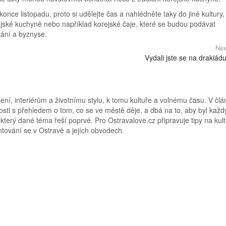
konce listopadu, proto si udělejte čas a nahlédněte taky do jiné kultury,
ejské kuchyně nebo například korejské čaje, které se budou podávat
kání a byznyse.
Nex
Vydali jste se na drakiád
ní, interiérům a životnímu stylu, k tomu kultuře a volnému času. V člá
osti s přehledem o tom, co se ve městě děje, a dbá na to, aby byl každý
 který dané téma řeší poprvé. Pro Ostravalove.cz připravuje tipy na kult
ntování se v Ostravě a jejích obvodech.