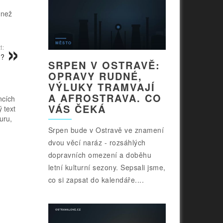
 než
t:
u?
SRPEN V OSTRAVĚ:
OPRAVY RUDNÉ,
VÝLUKY TRAMVAJÍ
A AFROSTRAVA. CO
ncích
VÁS ČEKÁ
 text
uru,
Srpen bude v Ostravě ve znamení
dvou věcí naráz - rozsáhlých
dopravních omezení a doběhu
letní kulturní sezony. Sepsali jsme,
co si zapsat do kalendáře....