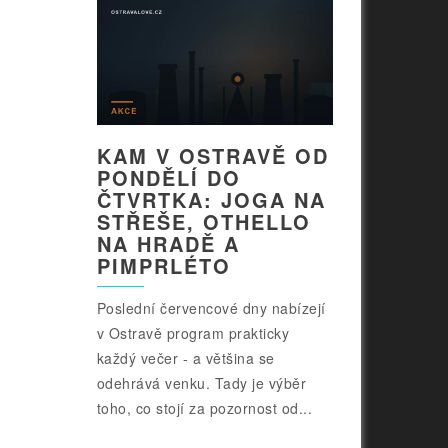
KAM V OSTRAVĚ OD
PONDĚLÍ DO
ČTVRTKA: JOGA NA
STŘEŠE, OTHELLO
NA HRADĚ A
PIMPRLÉTO
Poslední červencové dny nabízejí
v Ostravě program prakticky
každý večer - a většina se
odehrává venku. Tady je výběr
toho, co stojí za pozornost od...