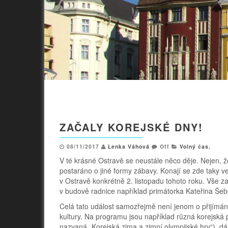
ZAČALY KOREJSKÉ DNY!
08/11/2017
Lenka Váhová
Off
Volný čas
,
V té krásné Ostravě se neustále něco děje. Nejen, ž
postaráno o jiné formy zábavy. Konají se zde taky v
v Ostravě konkrétně 2. listopadu tohoto roku. Vše za
v budově radnice například primátorka Kateřina Še
Celá tato událost samozřejmě není jenom o přijímání
kultury. Na programu jsou například různá korejská p
nazvaná „Korejská zima a zimní olympijské hry“), dá