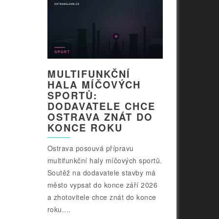
MULTIFUNKČNÍ
HALA MÍČOVÝCH
SPORTŮ:
DODAVATELE CHCE
OSTRAVA ZNÁT DO
KONCE ROKU
Ostrava posouvá přípravu
multifunkční haly míčových sportů.
Soutěž na dodavatele stavby má
město vypsat do konce září 2026
a zhotovitele chce znát do konce
roku....