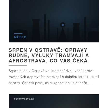
SRPEN V OSTRAVĚ: OPRAVY
RUDNÉ, VÝLUKY TRAMVAJÍ A
AFROSTRAVA. CO VÁS ČEKÁ
Srpen bude v Ostravě ve znamení dvou věcí naráz -
rozsáhlých dopravních omezení a doběhu letní kulturní
sezony. Sepsali jsme, co si zapsat do kalendáře....