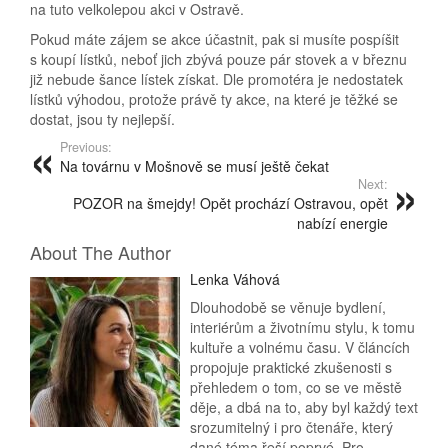
na tuto velkolepou akci v Ostravě.
Pokud máte zájem se akce účastnit, pak si musíte pospíšit
s koupí lístků, neboť jich zbývá pouze pár stovek a v březnu
již nebude šance lístek získat. Dle promotéra je nedostatek
lístků výhodou, protože právě ty akce, na které je těžké se
dostat, jsou ty nejlepší.
Previous:
Na továrnu v Mošnově se musí ještě čekat
Next:
POZOR na šmejdy! Opět prochází Ostravou, opět
nabízí energie
About The Author
Lenka Váhová
Dlouhodobě se věnuje bydlení,
interiérům a životnímu stylu, k tomu
kultuře a volnému času. V článcích
propojuje praktické zkušenosti s
přehledem o tom, co se ve městě
děje, a dbá na to, aby byl každý text
srozumitelný i pro čtenáře, který
dané téma řeší poprvé. Pro