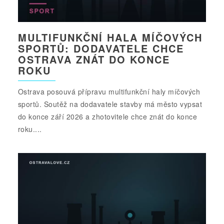
MULTIFUNKČNÍ HALA MÍČOVÝCH
SPORTŮ: DODAVATELE CHCE
OSTRAVA ZNÁT DO KONCE
ROKU
Ostrava posouvá přípravu multifunkční haly míčových
sportů. Soutěž na dodavatele stavby má město vypsat
do konce září 2026 a zhotovitele chce znát do konce
roku....