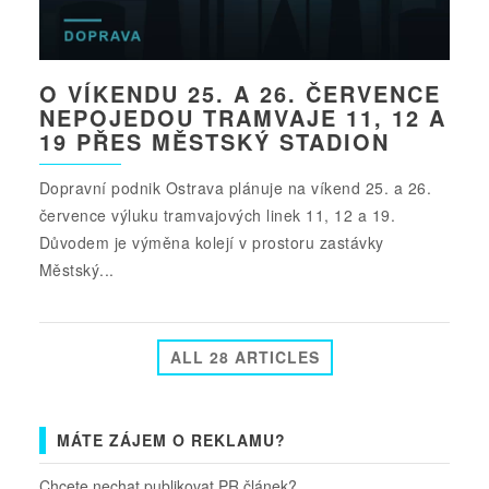
O VÍKENDU 25. A 26. ČERVENCE
NEPOJEDOU TRAMVAJE 11, 12 A
19 PŘES MĚSTSKÝ STADION
Dopravní podnik Ostrava plánuje na víkend 25. a 26.
července výluku tramvajových linek 11, 12 a 19.
Důvodem je výměna kolejí v prostoru zastávky
Městský...
ALL 28 ARTICLES
MÁTE ZÁJEM O REKLAMU?
Chcete nechat publikovat PR článek?