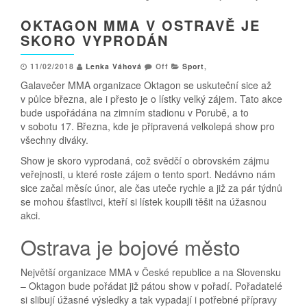
OKTAGON MMA V OSTRAVĚ JE
SKORO VYPRODÁN
11/02/2018
Lenka Váhová
Off
Sport
,
Galavečer MMA organizace Oktagon se uskuteční sice až
v půlce března, ale i přesto je o lístky velký zájem. Tato akce
bude uspořádána na zimním stadionu v Porubě, a to
v sobotu 17. Března, kde je připravená velkolepá show pro
všechny diváky.
Show je skoro vyprodaná, což svědčí o obrovském zájmu
veřejnosti, u které roste zájem o tento sport. Nedávno nám
sice začal měsíc únor, ale čas uteče rychle a již za pár týdnů
se mohou šťastlivci, kteří si lístek koupili těšit na úžasnou
akci.
Ostrava je bojové město
Největší organizace MMA v České republice a na Slovensku
– Oktagon bude pořádat již pátou show v pořadí. Pořadatelé
si slibují úžasné výsledky a tak vypadají i potřebné přípravy