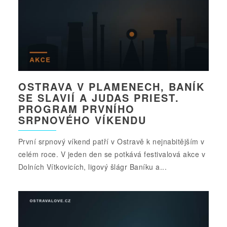
OSTRAVA V PLAMENECH, BANÍK
SE SLAVIÍ A JUDAS PRIEST.
PROGRAM PRVNÍHO
SRPNOVÉHO VÍKENDU
První srpnový víkend patří v Ostravě k nejnabitějším v
celém roce. V jeden den se potkává festivalová akce v
Dolních Vítkovicích, ligový šlágr Baníku a...