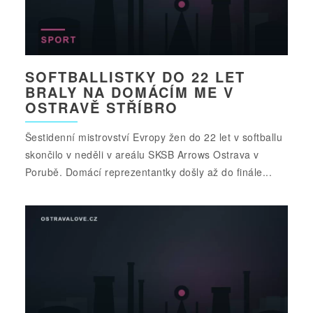
SOFTBALLISTKY DO 22 LET
BRALY NA DOMÁCÍM ME V
OSTRAVĚ STŘÍBRO
Šestidenní mistrovství Evropy žen do 22 let v softballu
skončilo v neděli v areálu SKSB Arrows Ostrava v
Porubě. Domácí reprezentantky došly až do finále...