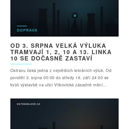
OD 3. SRPNA VELKÁ VÝLUKA
TRAMVAJÍ 1, 2, 10 A 13. LINKA
10 SE DOČASNĚ ZASTAVÍ
Ostravu čeká jedna z největších letošních výluk. Od
pondělí 3. srpna 00:00 do středy 16. září 24:00 se
kvůli výstavbě na ulici Vítkovické zásadně mění...