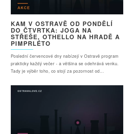
KAM V OSTRAVĚ OD PONDĚLÍ
DO ČTVRTKA: JOGA NA
STŘEŠE, OTHELLO NA HRADĚ A
PIMPRLÉTO
Poslední červencové dny nabízejí v Ostravě program
prakticky každý večer - a většina se odehrává venku.
Tady je výběr toho, co stojí za pozornost od...