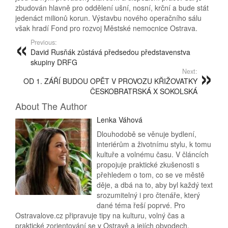
zbudován hlavně pro oddělení ušní, nosní, krční a bude stát
jedenáct milionů korun. Výstavbu nového operačního sálu
však hradí Fond pro rozvoj Městské nemocnice Ostrava.
Previous:
David Rusňák zůstává předsedou představenstva
skupiny DRFG
Next:
OD 1. ZÁŘÍ BUDOU OPĚT V PROVOZU KŘIŽOVATKY
ČESKOBRATRSKÁ X SOKOLSKÁ
About The Author
Lenka Váhová
Dlouhodobě se věnuje bydlení,
interiérům a životnímu stylu, k tomu
kultuře a volnému času. V článcích
propojuje praktické zkušenosti s
přehledem o tom, co se ve městě
děje, a dbá na to, aby byl každý text
srozumitelný i pro čtenáře, který
dané téma řeší poprvé. Pro
Ostravalove.cz připravuje tipy na kulturu, volný čas a
praktické zorientování se v Ostravě a jejích obvodech.