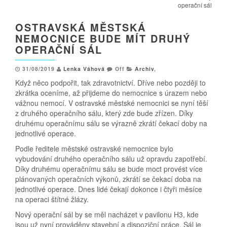
operační sál
OSTRAVSKÁ MĚSTSKÁ
NEMOCNICE BUDE MÍT DRUHÝ
OPERAČNÍ SÁL
31/08/2019
Lenka Váhová
Off
Archiv
,
Když něco podpořit, tak zdravotnictví. Dříve nebo později to
zkrátka oceníme, až přijdeme do nemocnice s úrazem nebo
vážnou nemocí. V ostravské městské nemocnici se nyní těší
z druhého operačního sálu, který zde bude zřízen. Díky
druhému operačnímu sálu se výrazně zkrátí čekací doby na
jednotlivé operace.
Podle ředitele městské ostravské nemocnice bylo
vybudování druhého operačního sálu už opravdu zapotřebí.
Díky druhému operačnímu sálu se bude moct provést více
plánovaných operačních výkonů, zkrátí se čekací doba na
jednotlivé operace. Dnes lidé čekají dokonce i čtyři měsíce
na operaci štítné žlázy.
Nový operační sál by se měl nacházet v pavilonu H3, kde
jsou už nyní prováděny stavební a dispoziční práce. Sál je