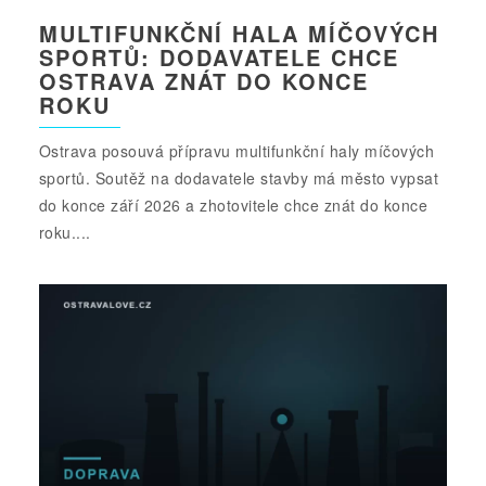
MULTIFUNKČNÍ HALA MÍČOVÝCH
SPORTŮ: DODAVATELE CHCE
OSTRAVA ZNÁT DO KONCE
ROKU
Ostrava posouvá přípravu multifunkční haly míčových
sportů. Soutěž na dodavatele stavby má město vypsat
do konce září 2026 a zhotovitele chce znát do konce
roku....