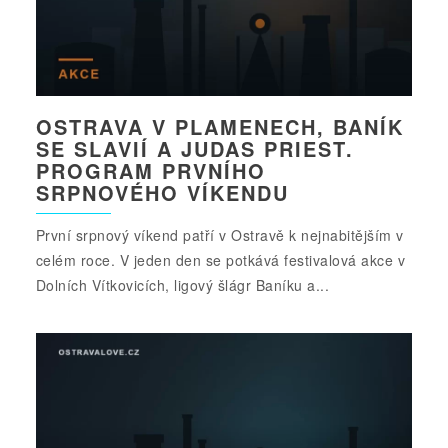
OSTRAVA V PLAMENECH, BANÍK
SE SLAVIÍ A JUDAS PRIEST.
PROGRAM PRVNÍHO
SRPNOVÉHO VÍKENDU
První srpnový víkend patří v Ostravě k nejnabitějším v
celém roce. V jeden den se potkává festivalová akce v
Dolních Vítkovicích, ligový šlágr Baníku a...