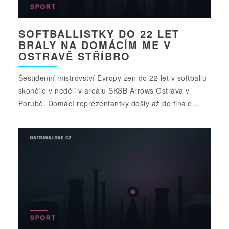
SOFTBALLISTKY DO 22 LET
BRALY NA DOMÁCÍM ME V
OSTRAVĚ STŘÍBRO
Šestidenní mistrovství Evropy žen do 22 let v softballu
skončilo v neděli v areálu SKSB Arrows Ostrava v
Porubě. Domácí reprezentantky došly až do finále...