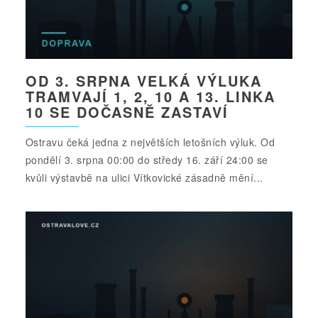
OD 3. SRPNA VELKÁ VÝLUKA
TRAMVAJÍ 1, 2, 10 A 13. LINKA
10 SE DOČASNĚ ZASTAVÍ
Ostravu čeká jedna z největších letošních výluk. Od
pondělí 3. srpna 00:00 do středy 16. září 24:00 se
kvůli výstavbě na ulici Vítkovické zásadně mění...