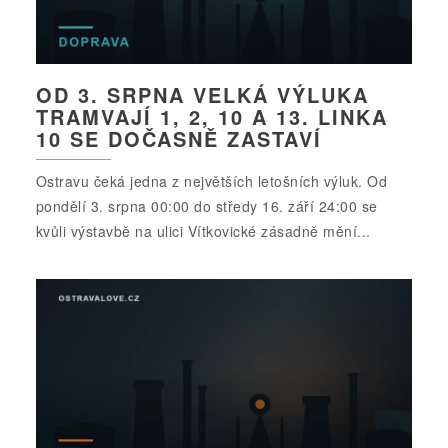
OD 3. SRPNA VELKÁ VÝLUKA
TRAMVAJÍ 1, 2, 10 A 13. LINKA
10 SE DOČASNĚ ZASTAVÍ
Ostravu čeká jedna z největších letošních výluk. Od
pondělí 3. srpna 00:00 do středy 16. září 24:00 se
kvůli výstavbě na ulici Vítkovické zásadně mění...