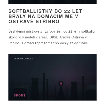
SOFTBALLISTKY DO 22 LET
BRALY NA DOMÁCÍM ME V
OSTRAVĚ STŘÍBRO
Šestidenní mistrovství Evropy žen do 22 let v softballu
skončilo v neděli v areálu SKSB Arrows Ostrava v
Porubě. Domácí reprezentantky došly až do finále...