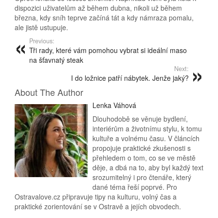
dispozici uživatelům až během dubna, nikoli už během
března, kdy sníh teprve začíná tát a kdy námraza pomalu,
ale jistě ustupuje.
Previous:
Tři rady, které vám pomohou vybrat si ideální maso
na šťavnatý steak
Next:
I do ložnice patří nábytek. Jenže jaký?
About The Author
Lenka Váhová
Dlouhodobě se věnuje bydlení,
interiérům a životnímu stylu, k tomu
kultuře a volnému času. V článcích
propojuje praktické zkušenosti s
přehledem o tom, co se ve městě
děje, a dbá na to, aby byl každý text
srozumitelný i pro čtenáře, který
dané téma řeší poprvé. Pro
Ostravalove.cz připravuje tipy na kulturu, volný čas a
praktické zorientování se v Ostravě a jejích obvodech.