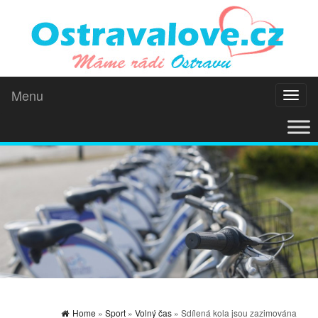
Menu
Toggl
naviga
Home
»
Sport
»
Volný čas
» Sdílená kola jsou zazimována