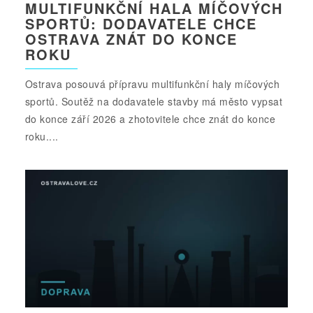
MULTIFUNKČNÍ HALA MÍČOVÝCH
SPORTŮ: DODAVATELE CHCE
OSTRAVA ZNÁT DO KONCE
ROKU
Ostrava posouvá přípravu multifunkční haly míčových
sportů. Soutěž na dodavatele stavby má město vypsat
do konce září 2026 a zhotovitele chce znát do konce
roku....