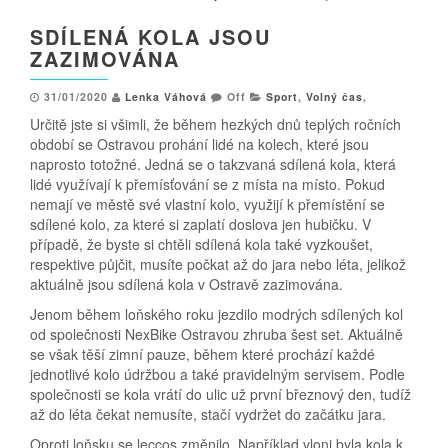
SDÍLENÁ KOLA JSOU
ZAZIMOVÁNA
31/01/2020
Lenka Váhová
Off
Sport
,
Volný čas
,
Určitě jste si všimli, že během hezkých dnů teplých ročních
období se Ostravou prohání lidé na kolech, které jsou
naprosto totožné. Jedná se o takzvaná sdílená kola, která
lidé využívají k přemísťování se z místa na místo. Pokud
nemají ve městě své vlastní kolo, využijí k přemístění se
sdílené kolo, za které si zaplatí doslova jen hubičku. V
případě, že byste si chtěli sdílená kola také vyzkoušet,
respektive půjčit, musíte počkat až do jara nebo léta, jelikož
aktuálně jsou sdílená kola v Ostravě zazimována.
Jenom během loňského roku jezdilo modrých sdílených kol
od společnosti NexBike Ostravou zhruba šest set. Aktuálně
se však těší zimní pauze, během které prochází každé
jednotlivé kolo údržbou a také pravidelným servisem. Podle
společnosti se kola vrátí do ulic už první březnový den, tudíž
až do léta čekat nemusíte, stačí vydržet do začátku jara.
Oproti loňsku se leccos změnilo. Například vloni byla kola k