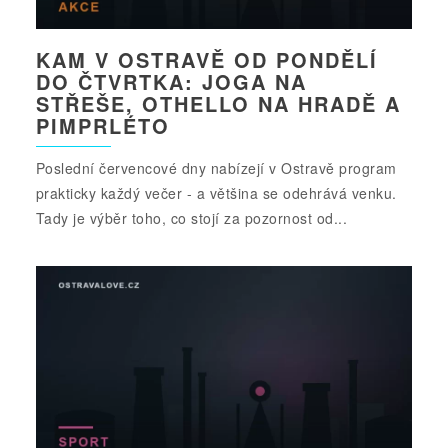
KAM V OSTRAVĚ OD PONDĚLÍ
DO ČTVRTKA: JOGA NA
STŘEŠE, OTHELLO NA HRADĚ A
PIMPRLÉTO
Poslední červencové dny nabízejí v Ostravě program
prakticky každý večer - a většina se odehrává venku.
Tady je výběr toho, co stojí za pozornost od...