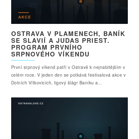
OSTRAVA V PLAMENECH, BANÍK
SE SLAVIÍ A JUDAS PRIEST.
PROGRAM PRVNÍHO
SRPNOVÉHO VÍKENDU
První srpnový víkend patří v Ostravě k nejnabitějším v
celém roce. V jeden den se potkává festivalová akce v
Dolních Vítkovicích, ligový šlágr Baníku a...